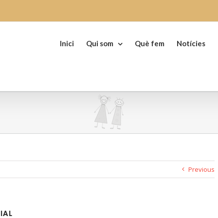
Search
for:
Inici
Qui som
Què fem
Notícies
Previous
IAL