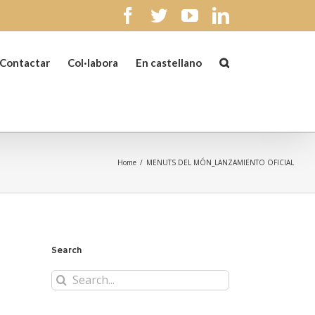
facebook
twitter
youtube
linkedin
Contactar
Col·labora
En castellano
Home
/
MENUTS DEL MÓN_LANZAMIENTO OFICIAL
Search
Search
for: