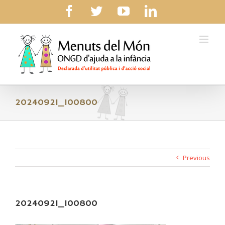
Skip
facebook
twitter
youtube
linkedin
to
content
20240921_100800
Previous
20240921_100800