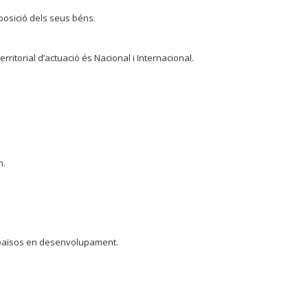
sposició dels seus béns.
erritorial d’actuació és Nacional i Internacional.
n.
als països en desenvolupament.