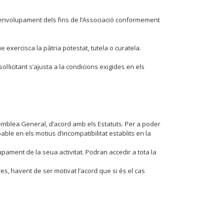
desenvolupament dels fins de l’Associació conformement
ercisca la pàtria potestat, tutela o curatela.
ol·licitant s’ajusta a la condicions exigides en els
’Assemblea General, d’acord amb els Estatuts. Per a poder
able en els motius d’incompatibilitat establits en la
pament de la seua activitat. Podran accedir a tota la
s, havent de ser motivat l’acord que si és el cas