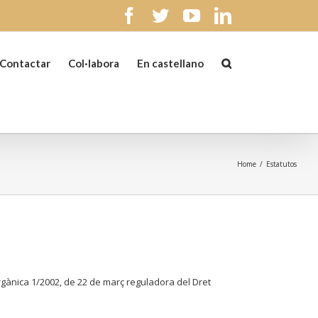
facebook
twitter
youtube
linkedin
Contactar
Col·labora
En castellano
Home
/
Estatutos
ànica 1/2002, de 22 de març reguladora del Dret