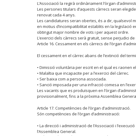
L’Associació la regirà ordinàriament l’òrgan d’adminis
Les persones titulars d’aquests càrrecs seran elegide
renovat cada 4 anys.
Les candidatures seran obertes, és a dir, qualsevol me
en motius d’incompatibilitat establits en la legislació 
obtingut major nombre de vots i per aquest ordre.
L’exercici dels càrrecs serà gratuït, sense perjudici 
Article 16. Cessament en els càrrecs de l’òrgan d’admin
El cessament en el càrrec abans de l’extinció del termi
• Dimissió voluntària per escrit en el qual es raonen e
• Malaltia que incapacite per a l’exercici del càrrec.
• Ser baixa com a persona associada.
• Sanció imposada per una infracció comesa en l’exerci
Les vacants que es produïsquen en l’òrgan d’administ
provisionalment, fins a la pròxima Assemblea General
Article 17. Competències de l’òrgan d’administració.
Són competències de l’òrgan d’administració:
• La direcció i administració de l’Associació i l’execu
l’Assemblea General.