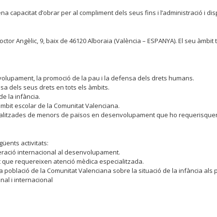
ena capacitat d’obrar per al compliment dels seus fins i l’administració i di
Doctor Angèlic, 9, baix de 46120 Alboraia (València – ESPANYA). El seu àmbit t
nvolupament, la promoció de la pau i la defensa dels drets humans.
nsa dels seus drets en tots els àmbits.
de la infància.
l’àmbit escolar de la Comunitat Valenciana.
cialitzades de menors de països en desenvolupament que ho requerisque
üents activitats:
peració internacional al desenvolupament.
que requereixen atenció mèdica especialitzada.
 a la població de la Comunitat Valenciana sobre la situació de la infància 
nal i internacional