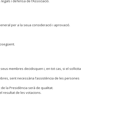
 legals i defensa de l’Associació.
General per a la seua consideració i aprovació.
ubsegüent.
eus membres decidisquen i, en tot cas, si el sol·licita
mbres, sent necessària l’assistència de les persones
 de la Presidència serà de qualitat.
el resultat de les votacions.