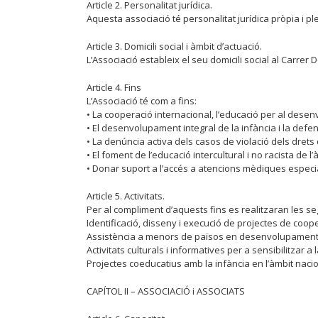
Article 2. Personalitat jurídica.
Aquesta associació té personalitat jurídica pròpia i pl
Article 3. Domicili social i àmbit d’actuació.
L’Associació estableix el seu domicili social al Carrer 
Article 4. Fins
L’Associació té com a fins:
• La cooperació internacional, l’educació per al dese
• El desenvolupament integral de la infància i la defe
• La denúncia activa dels casos de violació dels drets 
• El foment de l’educació intercultural i no racista de 
• Donar suport a l’accés a atencions mèdiques espe
Article 5. Activitats.
Per al compliment d’aquests fins es realitzaran les seg
Identificació, disseny i execució de projectes de coo
Assistència a menors de països en desenvolupament 
Activitats culturals i informatives per a sensibilitzar
Projectes coeducatius amb la infància en l’àmbit nacio
CAPÍTOL II – ASSOCIACIÓ i ASSOCIATS