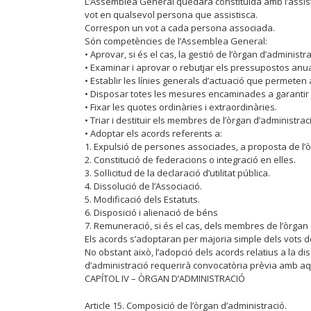
L’Assemblea General quedarà constituïda amb l’assis
vot en qualsevol persona que assistisca.
Correspon un vot a cada persona associada.
Són competències de l’Assemblea General:
• Aprovar, si és el cas, la gestió de l’òrgan d’administra
• Examinar i aprovar o rebutjar els pressupostos anual
• Establir les línies generals d’actuació que permeten a
• Disposar totes les mesures encaminades a garantir 
• Fixar les quotes ordinàries i extraordinàries.
• Triar i destituir els membres de l’òrgan d’administrac
• Adoptar els acords referents a:
1. Expulsió de persones associades, a proposta de l’ò
2. Constitució de federacions o integració en elles.
3. Sol·licitud de la declaració d’utilitat pública.
4. Dissolució de l’Associació.
5. Modificació dels Estatuts.
6. Disposició i alienació de béns
7. Remuneració, si és el cas, dels membres de l’òrgan 
Els acords s’adoptaran per majoria simple dels vots 
No obstant això, l’adopció dels acords relatius a la di
d’administració requerirà convocatòria prèvia amb aque
CAPÍTOL IV – ÒRGAN D’ADMINISTRACIÓ
Article 15. Composició de l’òrgan d’administració.