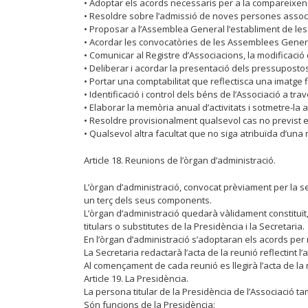
• Adoptar els acords necessaris per a la compareixença 
• Resoldre sobre l’admissió de noves persones associad
• Proposar a l’Assemblea General l’establiment de le
• Acordar les convocatòries de les Assemblees Genera
• Comunicar al Registre d’Associacions, la modificaci
• Deliberar i acordar la presentació dels pressupostos
• Portar una comptabilitat que reflectisca una imatge fi
• Identificació i control dels béns de l’Associació a trav
• Elaborar la memòria anual d’activitats i sotmetre-la
• Resoldre provisionalment qualsevol cas no previst 
• Qualsevol altra facultat que no siga atribuïda d’un
Article 18. Reunions de l’òrgan d’administració.
L’òrgan d’administració, convocat prèviament per la seu
un terç dels seus components.
L’òrgan d’administració quedarà vàlidament constituït
titulars o substitutes de la Presidència i la Secretaria.
En l’òrgan d’administració s’adoptaran els acords per 
La Secretaria redactarà l’acta de la reunió reflectint l
Al començament de cada reunió es llegirà l’acta de la 
Article 19. La Presidència.
La persona titular de la Presidència de l’Associació ta
Són funcions de la Presidència: