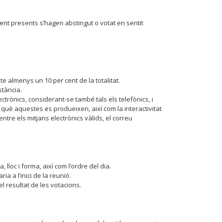
sent presents s’hagen abstingut o votat en sentit
 almenys un 10 per cent de la totalitat.
stància.
trònics, considerant-se també tals els telefònics, i
què aquestes es produeixen, així com la interactivitat
entre els mitjans electrònics vàlids, el correu
oc i forma, així com l’ordre del dia.
a a l’inici de la reunió.
el resultat de les votacions.