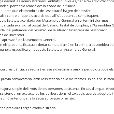
davant les administracions i entitats públiques, per a l’exercici d’accions
es, portant la relació actualitzada de la filiació.
s quotes que els membres de l’Associació hagen de satisfer.
ls i controlar que els acords que allí s’adopten es complisquen.
ó dels Estatuts acordada per l’Assemblea General en el termini d’un mes.
 de cada exercici, al costat del balanç i l’estat de comptes, a l’Assemblea 
del del patrimoni, del resultat i de la situació financera de l’Associació.
és de l’inventari.
 a l’aprovació de l’Assemblea General.
en els presents Estatuts i donar compte d’això en la primera assemblea s
a manera específica en aquests Estatuts a l’Assemblea General.
a presidència, es reunirà en sessió ordinària amb la periodicitat que els s
, prèvia convocatòria, amb l’assistència de la meitat més un dels seus me
majoria simple dels vots de les persones assistents. En cas d’empat, el vot
’assistència, un extracte de les deliberacions, el text dels acords adoptats i 
reunió anterior per a la seua aprovació o revisió.
mbé presidirà l’òrgan d’administració.