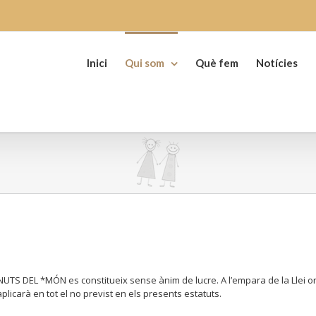
Search
for:
Inici
Qui som
Què fem
Notícies
 DEL *MÓN es constitueix sense ànim de lucre. A l’empara de la Llei org
licarà en tot el no previst en els presents estatuts.