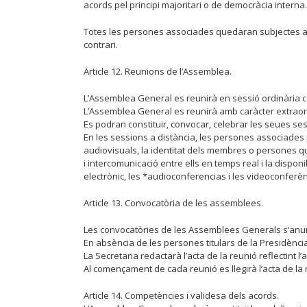
acords pel principi majoritari o de democràcia interna.
Totes les persones associades quedaran subjectes als a
contrari.
Article 12. Reunions de l’Assemblea.
L’Assemblea General es reunirà en sessió ordinària c
L’Assemblea General es reunirà amb caràcter extraord
Es podran constituir, convocar, celebrar les seues se
En les sessions a distància, les persones associades 
audiovisuals, la identitat dels membres o persones qu
i intercomunicació entre ells en temps real i la disponi
electrònic, les *audioconferencias i les videoconferèn
Article 13. Convocatòria de les assemblees.
Les convocatòries de les Assemblees Generals s’anunci
En absència de les persones titulars de la Presidència i
La Secretaria redactarà l’acta de la reunió reflectint l
Al començament de cada reunió es llegirà l’acta de la 
Article 14. Competències i validesa dels acords.