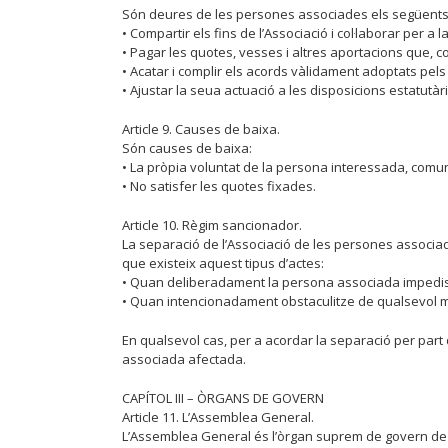
Són deures de les persones associades els següents
• Compartir els fins de l’Associació i col·laborar per a
• Pagar les quotes, vesses i altres aportacions que,
• Acatar i complir els acords vàlidament adoptats pels
• Ajustar la seua actuació a les disposicions estatutàr
Article 9. Causes de baixa.
Són causes de baixa:
• La pròpia voluntat de la persona interessada, comun
• No satisfer les quotes fixades.
Article 10. Règim sancionador.
La separació de l’Associació de les persones associa
que existeix aquest tipus d’actes:
• Quan deliberadament la persona associada impedisca
• Quan intencionadament obstaculitze de qualsevol ma
En qualsevol cas, per a acordar la separació per part 
associada afectada.
CAPÍTOL III – ÒRGANS DE GOVERN
Article 11. L’Assemblea General.
L’Assemblea General és l’òrgan suprem de govern de l’