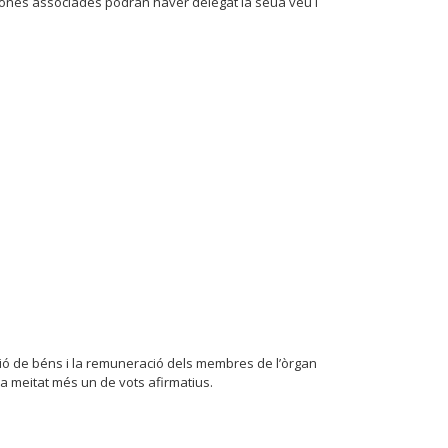
sones associades podran haver delegat la seua veu i
enació de béns i la remuneració dels membres de l’òrgan
la meitat més un de vots afirmatius.