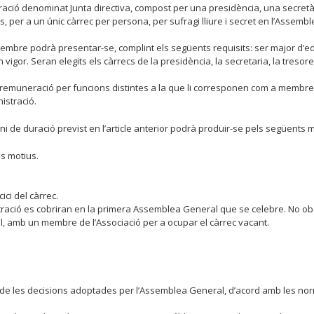
tració denominat Junta directiva, compost per una presidència, una secretàri
s, per a un únic càrrec per persona, per sufragi lliure i secret en l’Assem
mbre podrà presentar-se, complint els següents requisits: ser major d’edat,
en vigor. Seran elegits els càrrecs de la presidència, la secretaria, la tres
de remuneració per funcions distintes a la que li corresponen com a membres
istració.
ni de duració previst en l’article anterior podrà produir-se pels següents m
ls motius.
ci del càrrec.
ració es cobriran en la primera Assemblea General que se celebre. No obst
, amb un membre de l’Associació per a ocupar el càrrec vacant.
ció de les decisions adoptades per l’Assemblea General, d’acord amb les norm