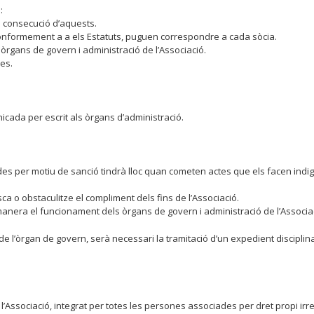
:
 la consecució d’aquests.
 conformement a a els Estatuts, puguen correspondre a cada sòcia.
 òrgans de govern i administració de l’Associació.
ies.
icada per escrit als òrgans d’administració.
des per motiu de sanció tindrà lloc quan cometen actes que els facen ind
 o obstaculitze el compliment dels fins de l’Associació.
nera el funcionament dels òrgans de govern i administració de l’Associa
de l’òrgan de govern, serà necessari la tramitació d’un expedient discipli
Associació, integrat per totes les persones associades per dret propi irre