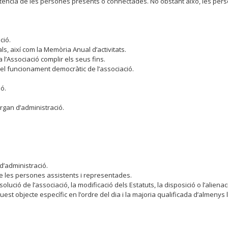
tència de les persones presents o connectades. No obstant això, les per
ció.
s, així com la Memòria Anual d’activitats.
 l’Associació complir els seus fins.
el funcionament democràtic de l’associació.
ió.
rgan d’administració.
d’administració.
de les persones assistents i representades.
ssolució de l’associació, la modificació dels Estatuts, la disposició o l’ali
st objecte específic en l’ordre del dia i la majoria qualificada d’almenys 