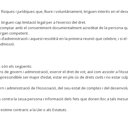
físiques i jurídiques que, lliure i voluntàriament, tinguen interés en el 
nguen cap limitació legal per a l’exercici del dret.
omptar amb el consentiment documentalment acreditat de la persona que ex
òrgan competent.
 d’administració i aquest resoldrà en la primera reunió que celebre, i si el s
admissió.
 són els següents:
gans de govern i administració, exercir el dret de vot, així com assistir a l
escindible ser major d’edat, estar en ple ús de drets civils i no estar culp
 i administració de l’Associació, del seu estat de comptes i del desenvolu
 contra la seua persona i informació dels fets que donen lloc a tals mesure
time contraris a la Llei o als Estatuts.