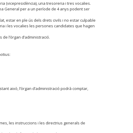
a (vicepresidència), una tresoreria i tres vocalies.
blea General per a un període de 4 anys podent ser
 estar en ple ús dels drets civils i no estar culpable
oreria i les vocalies les persones candidates que hagen
 de l’òrgan d’administració.
otius:
ant això, l’òrgan d’administració podrà comptar,
es, les instruccions i les directrius generals de