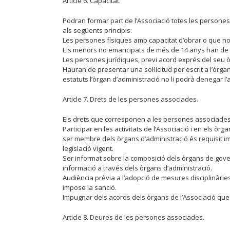
Article 6. Capacitat.
Podran formar part de l’Associació totes les persones 
als següents principis:
Les persones físiques amb capacitat d’obrar o que no ti
Els menors no emancipats de més de 14 anys han de c
Les persones jurídiques, previ acord exprés del seu 
Hauran de presentar una sol·licitud per escrit a l’òrgan
estatuts l’òrgan d’administració no li podrà denegar l’
Article 7. Drets de les persones associades.
Els drets que corresponen a les persones associades
Participar en les activitats de l’Associació i en els òr
ser membre dels òrgans d’administració és requisit impr
legislació vigent.
Ser informat sobre la composició dels òrgans de govern
informació a través dels òrgans d’administració.
Audiència prèvia a l’adopció de mesures disciplinàries
impose la sanció.
Impugnar dels acords dels òrgans de l’Associació que es
Article 8. Deures de les persones associades.