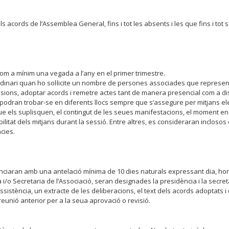
cords de l’Assemblea General, fins i tot les absents i les que fins i tot 
om a mínim una vegada a l’any en el primer trimestre.
inari quan ho sol·licite un nombre de persones associades que represente
ssions, adoptar acords i remetre actes tant de manera presencial com a di
podran trobar-se en diferents llocs sempre que s’assegure per mitjans elec
e els suplisquen, el contingut de les seues manifestacions, el moment en 
bilitat dels mitjans durant la sessió. Entre altres, es consideraran inclosos 
cies.
aran amb una antelació mínima de 10 dies naturals expressant dia, hora, ll
/o Secretaria de l’Associació, seran designades la presidència i la secretari
’assistència, un extracte de les deliberacions, el text dels acords adoptats i 
reunió anterior per a la seua aprovació o revisió.