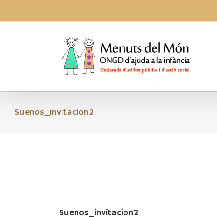
Skip
to
content
Suenos_invitacion2
Suenos_invitacion2