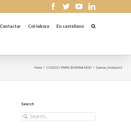
facebook
twitter
youtube
linkedin
Contactar
Col·labora
En castellano
Home
/
COLEGIO PINRE,BURKINA-FASO
/
Suenos_invitacion2
Search
Search
for: