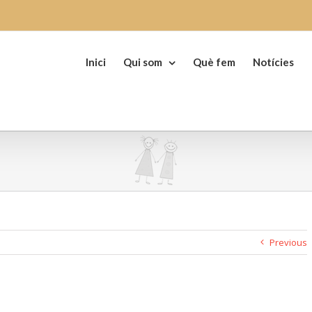
Search
for:
Inici
Qui som
Què fem
Notícies
Previous