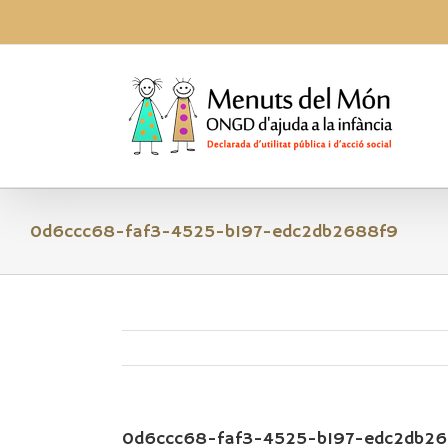
Skip
to
content
0d6ccc68-faf3-4525-b197-edc2db2688f9
0d6ccc68-faf3-4525-b197-edc2db2