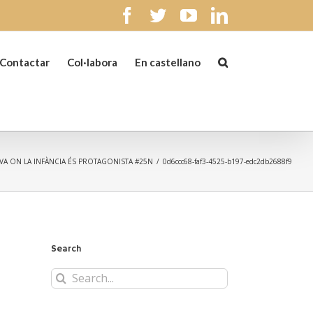
facebook
twitter
youtube
linkedin
Contactar
Col·labora
En castellano
IVA ON LA INFÀNCIA ÉS PROTAGONISTA #25N
/
0d6ccc68-faf3-4525-b197-edc2db2688f9
Search
Search
for: