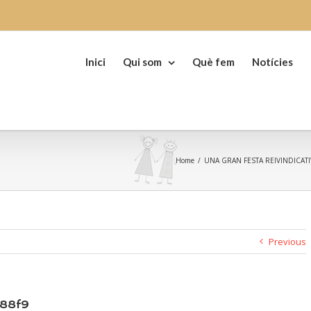
Search
for:
Inici
Qui som
Què fem
Notícies
Home
/
UNA GRAN FESTA REIVINDICAT
Previous
688f9