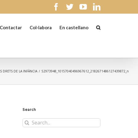
facebook
twitter
youtube
linkedin
Contactar
Col·labora
En castellano
S DRETS DE LA INFÀNCIA
/
52973948_10157040496967612_2182671486127439872_n
Search
Search
for: