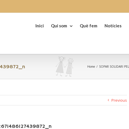
Search
for:
Inici
Qui som
Què fem
Notícies
7439872_n
Home
/
SOPAR SOLIDARI PEL
Previous
2671486127439872_n