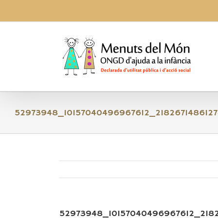
Skip
to
content
52973948_10157040496967612_218267148612
52973948_10157040496967612_218