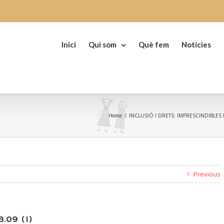
Search
for:
Inici
Qui som
Què fem
Notícies
Home
/
INCLUSIÓ I DRETS: IMPRESCINDIBLES
Previous
.09 (1)