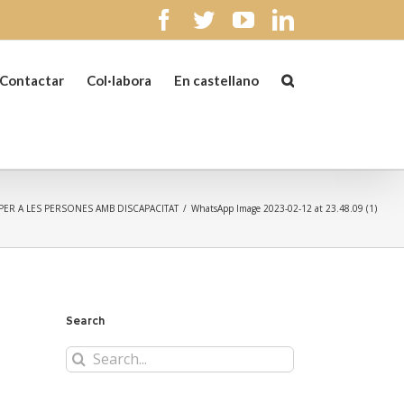
facebook
twitter
youtube
linkedin
Contactar
Col·labora
En castellano
 PER A LES PERSONES AMB DISCAPACITAT
/
WhatsApp Image 2023-02-12 at 23.48.09 (1)
Search
Search
for: