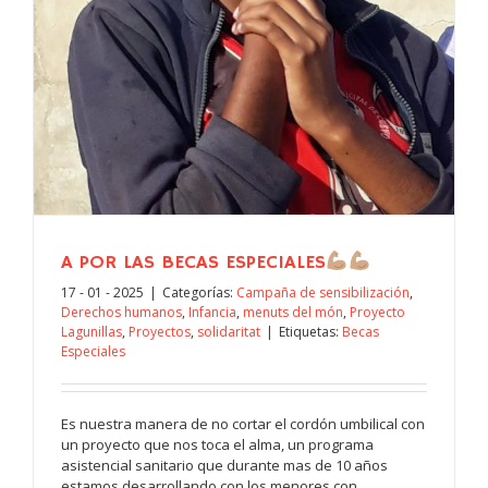
A POR LAS BECAS ESPECIALES
17 - 01 - 2025
|
Categorías:
Campaña de sensibilización
,
Derechos humanos
,
Infancia
,
menuts del món
,
Proyecto
Lagunillas
,
Proyectos
,
solidaritat
|
Etiquetas:
Becas
Especiales
Es nuestra manera de no cortar el cordón umbilical con
un proyecto que nos toca el alma, un programa
asistencial sanitario que durante mas de 10 años
estamos desarrollando con los menores con