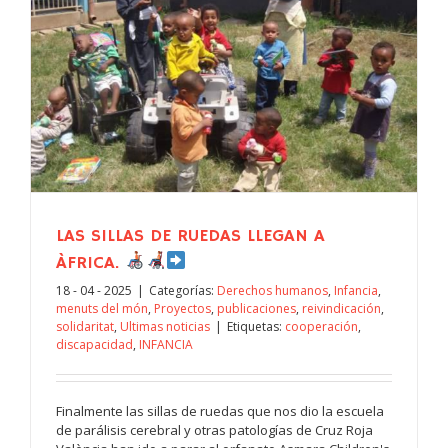
LAS SILLAS DE RUEDAS LLEGAN A
ÀFRICA.
18 - 04 - 2025
|
Categorías:
Derechos humanos
,
Infancia
,
menuts del món
,
Proyectos
,
publicaciones
,
reivindicación
,
solidaritat
,
Ultimas noticias
|
Etiquetas:
cooperación
,
discapacidad
,
INFANCIA
Finalmente las sillas de ruedas que nos dio la escuela
de parálisis cerebral y otras patologías de Cruz Roja