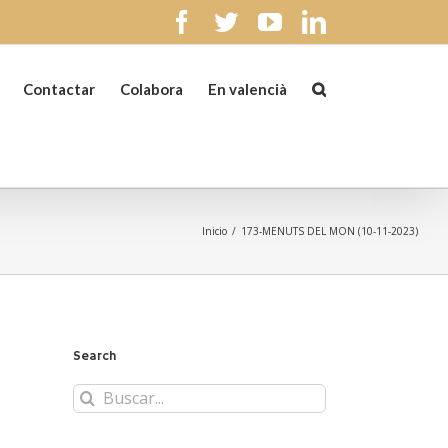
facebook
twitter
youtube
linkedin
Contactar
Colabora
En valencià
Inicio
/
173-MENUTS DEL MON (10-11-2023)
Search
Buscar: