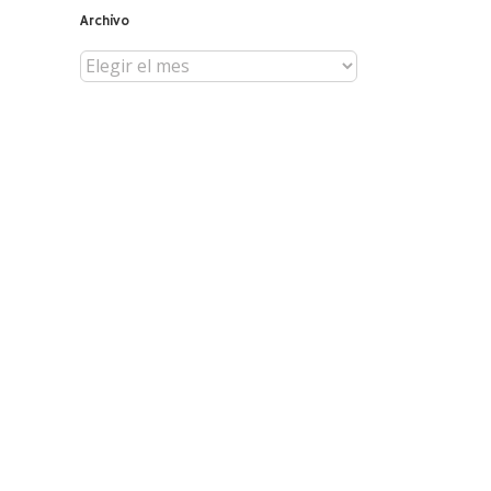
Archivo
Archivo
reo
trónico