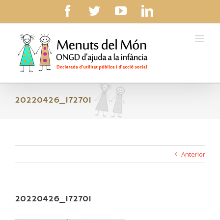
Skip
facebook
twitter
youtube
linkedin
to
content
20220426_172701
Anterior
20220426_172701