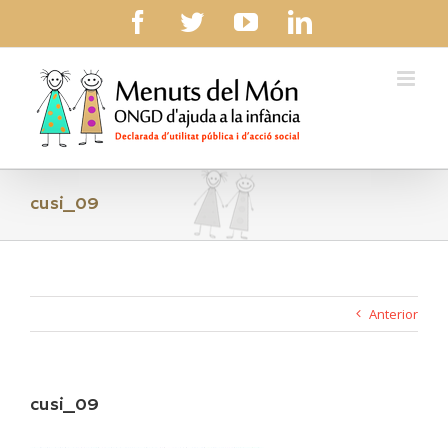
Skip
facebook
twitter
youtube
linkedin
to
content
cusi_09
Anterior
cusi_09