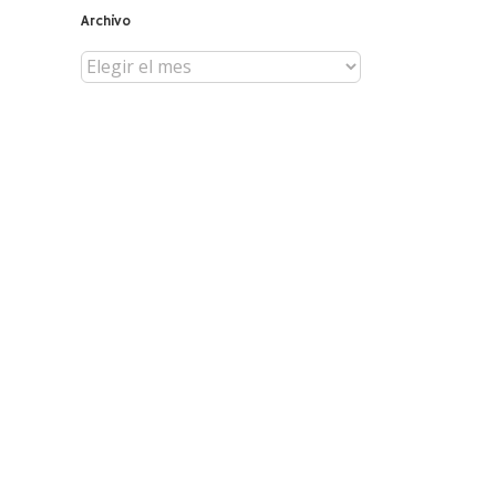
Archivo
Archivo
reo
trónico