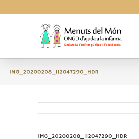
Skip
to
content
IMG_20200208_112047290_HDR
IMG_20200208_112047290_HDR