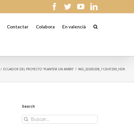
facebook
twitter
youtube
linkedin
Contactar
Colabora
En valencià
/
ECUADOR DEL PROYECTO ‘PLANTEM UN ARBRE’
/
IMG_20200208_112047290_HDR
Search
Buscar: