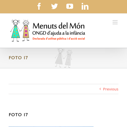
Skip
facebook
twitter
youtube
linkedin
to
content
FOTO 17
Previous
FOTO 17