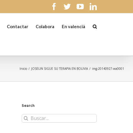
facebook
twitter
youtube
linkedin
Contactar
Colabora
En valencià
Inicio
/
JOSELIN SIGUE SU TERAPIA EN BOLIVIA
/
img-20140927-wa0001
Search
Buscar: