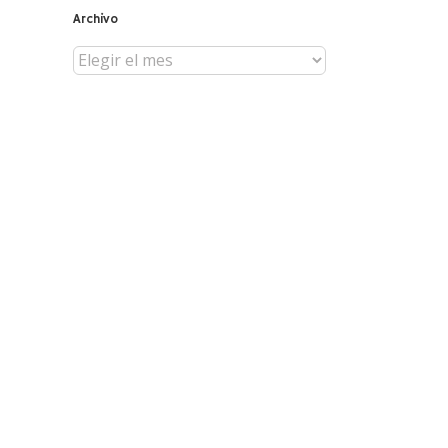
Archivo
Archivo
reo
trónico