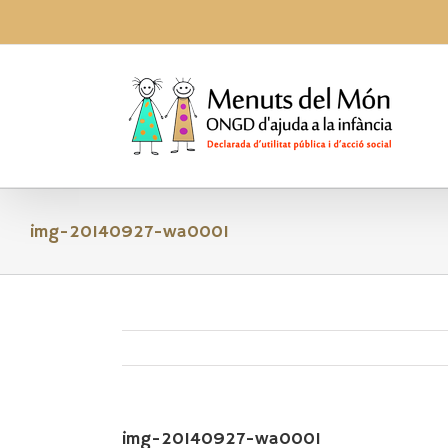
Skip
to
content
img-20140927-wa0001
img-20140927-wa0001