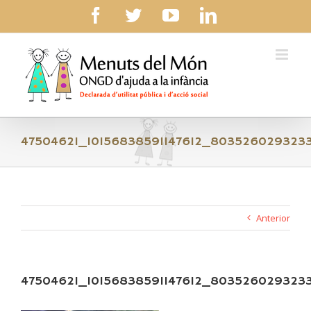
Skip
facebook
twitter
youtube
linkedin
to
content
47504621_10156838591147612_803526029323
Anterior
47504621_10156838591147612_803526029323