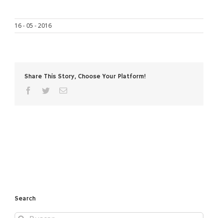
16 - 05 - 2016
Share This Story, Choose Your Platform!
facebook
twitter
Correo
electrónico
Search
Buscar: