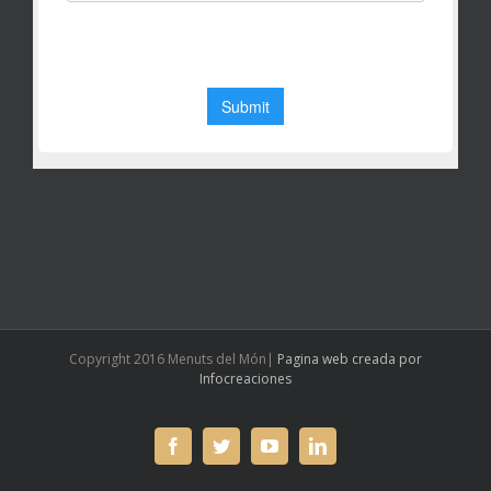
Copyright 2016 Menuts del Món|
Pagina web creada por
Infocreaciones
facebook
twitter
youtube
linkedin