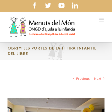
Skip
facebook
twitter
youtube
linkedin
to
content
OBRIM LES PORTES DE LA II FIRA INFANTIL
DEL LIBRE
Previous
Next
View
Larger
Image