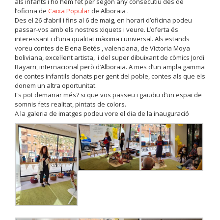
als infants i ho hem fet per segon any consecutiu des de
l’oficina de
Caixa Popular
de Alboraia .
Des el 26 d’abril i fins al 6 de maig, en horari d’oficina podeu
passar-vos amb els nostres xiquets i veure. L’oferta és
interessant i d’una qualitat màxima i universal. Als estands
voreu contes de Elena Betés , valenciana, de Victoria Moya
boliviana, excel·lent artista, i del super dibuixant de còmics Jordi
Bayarri, internacional però d’Alboraia. A mes d’un ampla gamma
de contes infantils donats per gent del poble, contes als que els
donem un altra oportunitat.
Es pot demanar més? si que vos passeu i gaudiu d’un espai de
somnis fets realitat, pintats de colors.
A la galeria de imatges podeu vore el dia de la inauguració