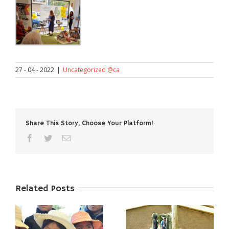
27 - 04 - 2022
|
Uncategorized @ca
Share This Story, Choose Your Platform!
facebook
twitter
Email
Related Posts
COOPERATIVA
TA
INCLUSIÓ I DRETS: