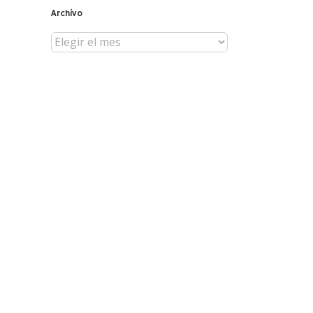
Archivo
Archivo
reo
trónico