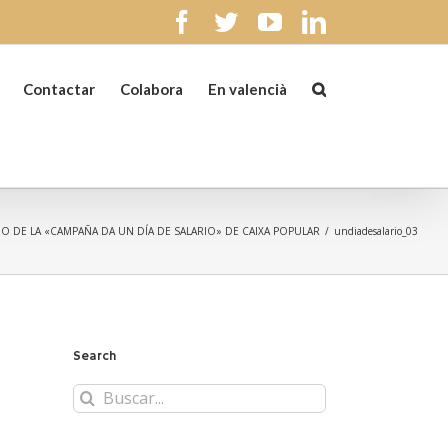
facebook
twitter
youtube
linkedin
Contactar
Colabora
En valencià
IO DE LA «CAMPAÑA DA UN DÍA DE SALARIO» DE CAIXA POPULAR
/
undiadesalario_03
Search
Buscar: