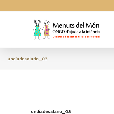
Skip
to
content
undiadesalario_03
undiadesalario_03