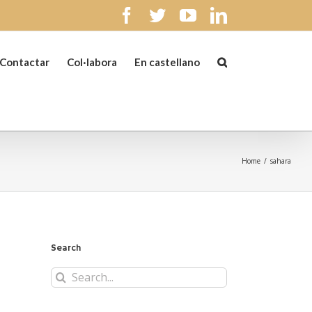
facebook
twitter
youtube
linkedin
Contactar
Col·labora
En castellano
Home
/
sahara
Search
Search
for: