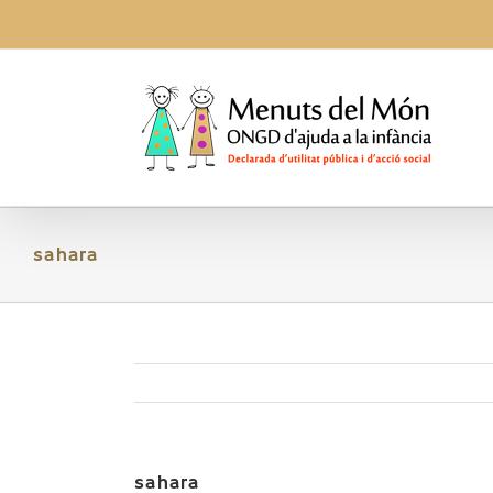
Skip
to
content
sahara
sahara