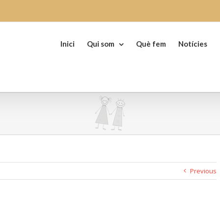
Search
for:
Inici
Qui som
Què fem
Notícies
Previous