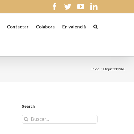
facebook
twitter
youtube
linkedin
Contactar
Colabora
En valencià
Inicio
/
Etiqueta:
PINRE
Search
Buscar: