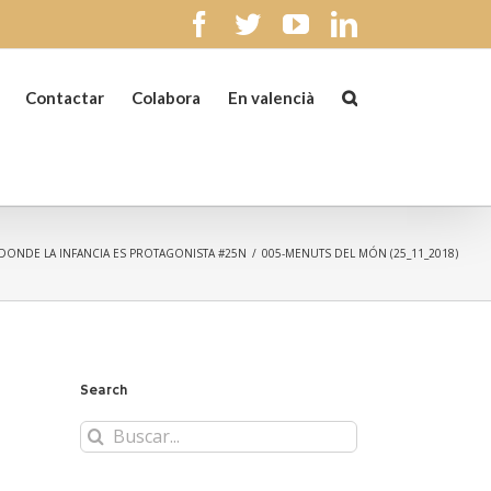
facebook
twitter
youtube
linkedin
Contactar
Colabora
En valencià
A DONDE LA INFANCIA ES PROTAGONISTA #25N
/
005-MENUTS DEL MÓN (25_11_2018)
Search
Buscar: