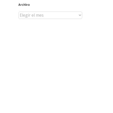
Archivo
Archivo
reo
trónico