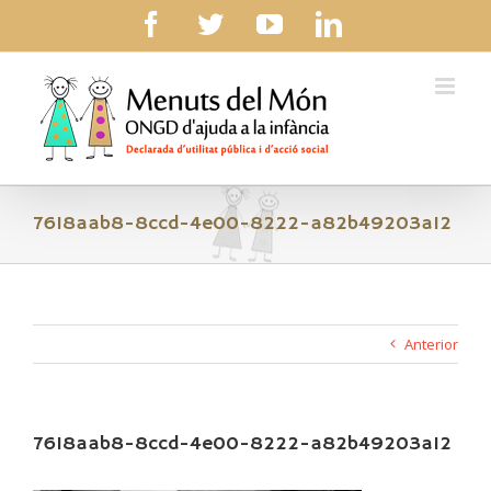
Skip
facebook
twitter
youtube
linkedin
to
content
7618aab8-8ccd-4e00-8222-a82b49203a12
Anterior
7618aab8-8ccd-4e00-8222-a82b49203a12