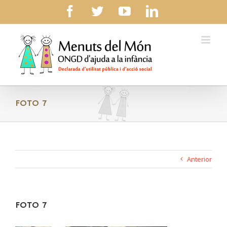
Skip
facebook
twitter
youtube
linkedin
to
content
FOTO 7
Anterior
FOTO 7