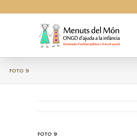
Skip
to
content
FOTO 9
FOTO 9