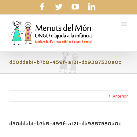
Skip
facebook
twitter
youtube
linkedin
to
content
d50ddab1-b7b8-459f-a121-db9387530a0c
Anterior
d50ddab1-b7b8-459f-a121-db9387530a0c