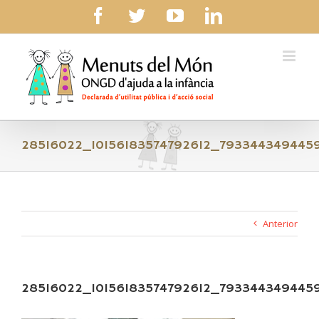
Skip
facebook
twitter
youtube
linkedin
to
content
28516022_10156183574792612_793344349445
Anterior
28516022_10156183574792612_793344349445