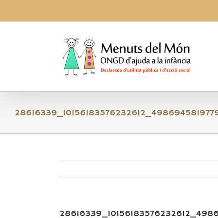
Skip
to
content
28616339_10156183576232612_49869458197
28616339_10156183576232612_498