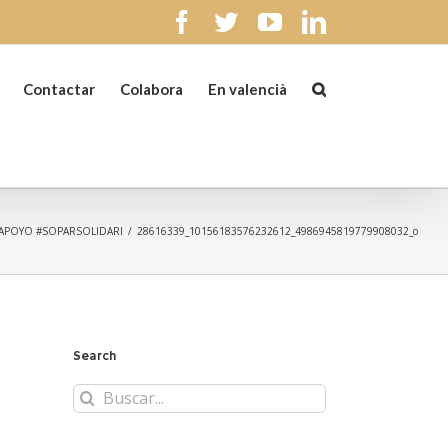
facebook
twitter
youtube
linkedin
Contactar
Colabora
En valencià
APOYO #SOPARSOLIDARI
/
28616339_10156183576232612_4986945819779908032_o
Search
Buscar: