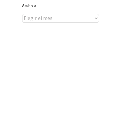
Archivo
Archivo
reo
trónico