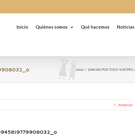
Buscar:
Inicio
Quiénes somos
Qué hacemos
Noticias
79908032_o
Inicio
/
GRACIAS POR TODO VUESTRO 
Anterior
6945819779908032_o