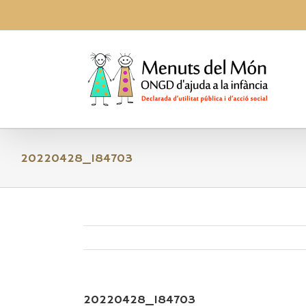
Skip
to
content
20220428_184703
20220428_184703