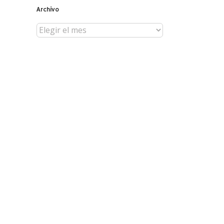
Archivo
Archivo
reo
trónico