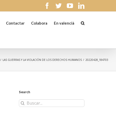
facebook
twitter
youtube
linkedin
Contactar
Colabora
En valencià
/
LAS GUERRAS Y LA VIOLACIÓN DE LOS DERECHOS HUMANOS
/
20220428_184703
Search
Buscar: