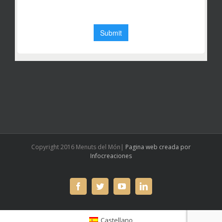
Copyright 2016 Menuts del Món|
Pagina web creada por
Infocreaciones
facebook
twitter
youtube
linkedin
Castellano