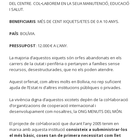
DEL CENTRE. COL•LABOREM EN LA SEUA MANUTENCIÓ, EDUCACIÓ
I SALUT.
BENEFICIARIS
: MÉS DE CENT XIQUETS/ETES DE 0 A 10 ANYS.
PAÍS
: BOLÍVIA.
PRESSUPOST
: 12.000 € A L’ANY.
La majoria d’aquestos xiquets són orfes abandonats en els
carrers de la ciutat i perifèria o pertanyen a famílies sense
recursos, desestructurades, que no els poden atendre.
Aquest orfenat, com altres molts en Bolívia, no rep suficient
ajuda de l’Estat ni d’altres institucions públiques o privades.
La vivència digna d’aquestos xicotets depèn de la col•laboració
d’organitzacions de cooperació internacional i
desenvolupament com nosaltres, la ONG MENUTS DEL MÓN.
El projecte de col•laboració que durant l’any 2005 tenim en
marxa amb aquesta institució
consisteix a subministrar-los
el més bàsic, coses tan de primera necessitat com llet