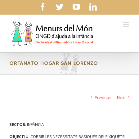
Skip
facebook
twitter
youtube
linkedin
to
content
ORFANATO HOGAR SAN LORENZO
Previous
Next
SECTOR
: INFÀNCIA
OBJECTIU
: COBRIR LES NECESSITATS BÀSIQUES DELS XIQUETS