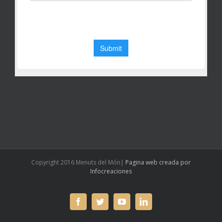
Copyright 2016 Menuts del Món|
Pagina web creada por
Infocreaciones
facebook
twitter
youtube
linkedin