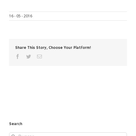
16 - 05 - 2016
Share This Story, Choose Your Platform!
facebook
twitter
Correo
electrónico
Search
Buscar: