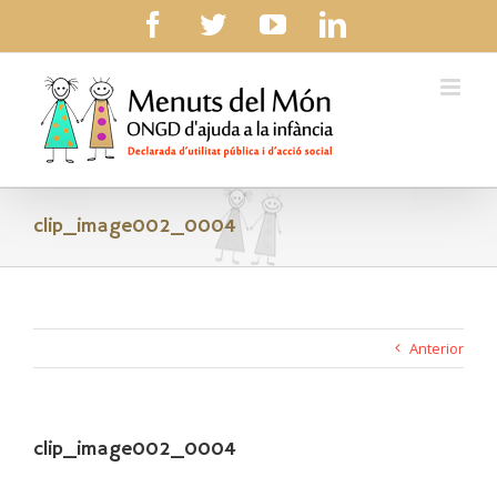
Skip
facebook
twitter
youtube
linkedin
to
content
clip_image002_0004
Anterior
clip_image002_0004