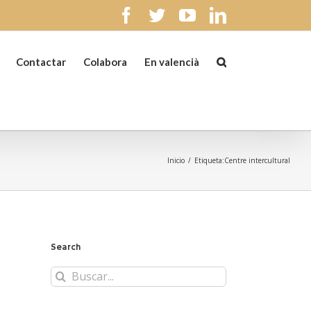
facebook
twitter
youtube
linkedin
Contactar
Colabora
En valencià
Inicio
/
Etiqueta:
Centre intercultural
Search
Buscar: