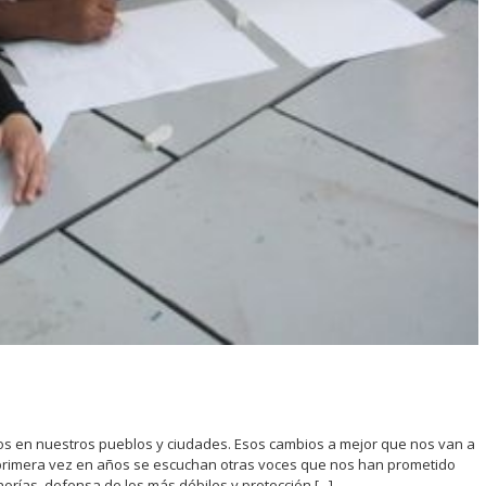
os en nuestros pueblos y ciudades. Esos cambios a mejor que nos van a
 primera vez en años se escuchan otras voces que nos han prometido
rías, defensa de los más débiles y protección [...]