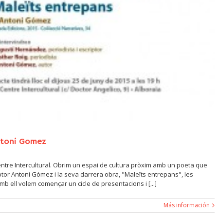
ntoni Gomez
entre Intercultural. Obrim un espai de cultura pròxim amb un poeta que
iptor Antoni Gómez i la seva darrera obra, "Maleïts entrepans", les
mb ell volem començar un cicle de presentacions i [...]
Más información