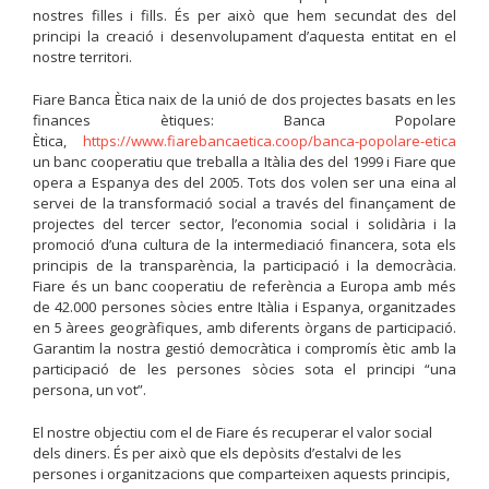
nostres filles i fills. És per això que hem secundat des del
principi la creació i desenvolupament d’aquesta entitat en el
nostre territori.
Fiare Banca Ètica naix de la unió de dos projectes basats en les
finances ètiques: Banca Popolare
Ètica,
https://www.fiarebancaetica.coop/banca-popolare-etica
un banc cooperatiu que treballa a Itàlia des del 1999 i Fiare que
opera a Espanya des del 2005. Tots dos volen ser una eina al
servei de la transformació social a través del finançament de
projectes del tercer sector, l’economia social i solidària i la
promoció d’una cultura de la intermediació financera, sota els
principis de la transparència, la participació i la democràcia.
Fiare és un banc cooperatiu de referència a Europa amb més
de 42.000 persones sòcies entre Itàlia i Espanya, organitzades
en 5 àrees geogràfiques, amb diferents òrgans de participació.
Garantim la nostra gestió democràtica i compromís ètic amb la
participació de les persones sòcies sota el principi “una
persona, un vot”.
El nostre objectiu com el de Fiare és recuperar el valor social
dels diners. És per això que els depòsits d’estalvi de les
persones i organitzacions que comparteixen aquests principis,