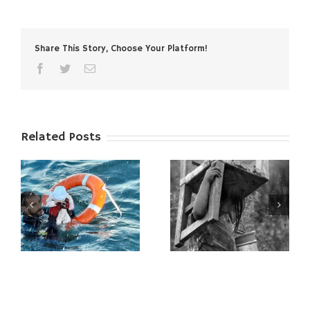
Share This Story, Choose Your Platform!
facebook
twitter
Email
Related Posts
Juntes podem
ENS ANEM DE COMBOI
arribar més lluny
!!!
ts