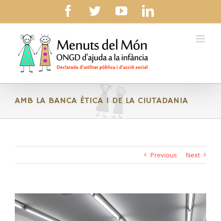
Skip
facebook
twitter
youtube
linkedin
to
content
AMB LA BANCA ÈTICA I DE LA CIUTADANIA
Previous
Next
View
Larger
Image