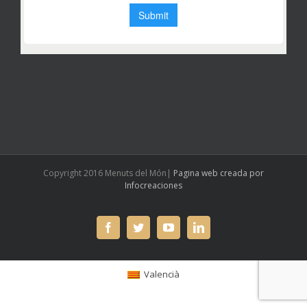
Copyright 2016 Menuts del Món|
Pagina web creada por
Infocreaciones
facebook
twitter
youtube
linkedin
Valencià