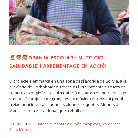
GRANJA ESCOLAR : NUTRICIÓ
SALUDABLE I APRENENTAGE EN ACCIÓ
El projecte s'emmarca en una zona desfavorida de Bolívia, a la
província de Cochabamba. L'escola i l'internat estan situats en
comunitats originàries. L'alimentació és pobra en nutrients i poc
variada. El projecte de granja és de màxima necessitat per al
creixement integral d'aquests xiquets i xiquetes. Menuts del
Món coneix la zona donat que treballa [...]
30 - 07 - 2025
|
Infancia
,
menuts del món
,
projectes
,
solidaritat
Read More