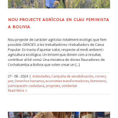
NOU PROJECTE AGRÍCOLA EN CLAU FEMINISTA
A BOLIVIA
Nou projecte de caràcter agrícola i totalment ecològic que fem
possible GRÀCIES a les treballadores i treballadors de Caixa
Popular. Es tracta d'ajuntar salut, respecte al medi ambient i
agricultura ecològica. Un trinomi que donen com a resultat,
contribuir al bé comú. Una iniciativa de dones llauradores de
Cochabamba a Bolívia que volen crear un [...]
27 - 08 - 2024
|
Actividades
,
Campaña de sensibilización
,
comerç
just
,
Derechos humanos
,
economies transformadores
,
feminismo
,
participación ciudadana
,
projectes
,
solidaritat
Read More