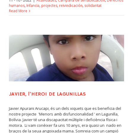
11 - 10 - 2022
|
Actividades
,
Campaña de sensibilización
,
Derechos
humanos
,
Infancia
,
projectes
,
reivindicación
,
solidaritat
Read More
JAVIER, l’HEROI DE LAGUNILLAS
Javier Apurani Arucapi, és un dels xiquets que es beneficia del
nostre projecte 'Menors amb disfuncionalidad ' en Lagunilla,
Bolívia. Javier té una discapacitat múltiple i deficiència física i
motora. Li vam conèixer fa uns 10 anys, era quasi un nado en
braços de la seua angoixada mama. Somreia com un campió