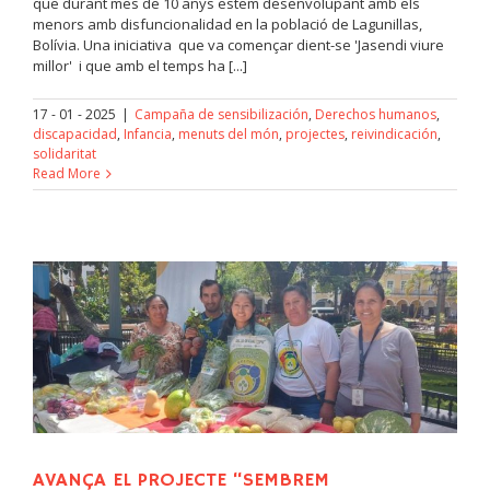
que durant mes de 10 anys estem desenvolupant amb els
menors amb disfuncionalidad en la població de Lagunillas,
Bolívia. Una iniciativa que va començar dient-se 'Jasendi viure
millor' i que amb el temps ha [...]
17 - 01 - 2025
|
Campaña de sensibilización
,
Derechos humanos
,
discapacidad
,
Infancia
,
menuts del món
,
projectes
,
reivindicación
,
solidaritat
Read More
AVANÇA EL PROJECTE “SEMBREM