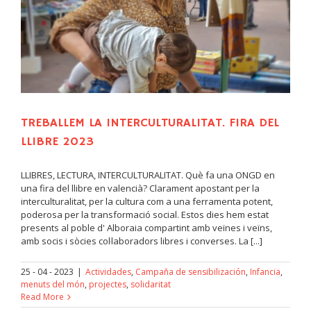
s
TREBALLEM LA INTERCULTURALITAT. FIRA DEL
LLIBRE 2023
LLIBRES, LECTURA, INTERCULTURALITAT. Què fa una ONGD en
una fira del llibre en valencià? Clarament apostant per la
interculturalitat, per la cultura com a una ferramenta potent,
poderosa per la transformació social. Estos dies hem estat
presents al poble d' Alboraia compartint amb veïnes i veïns,
amb socis i sòcies col·laboradors libres i converses. La [...]
25 - 04 - 2023
|
Actividades
,
Campaña de sensibilización
,
Infancia
,
menuts del món
,
projectes
,
solidaritat
Read More