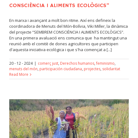
CONSCIÈNCIA I ALIMENTS ECOLÒGICS”
En marxa i avançant a molt bon ritme. Així ens defineix la
coordinadora de Menuts del Món-Bolívia, Viki Miller, la dinàmica
del projecte “SEMBREM CONSCIÈNCIA I ALIMENTS ECOLÒGICS”.
En una primera avaluació ens comunica que ha mantingut una
reunió amb el comitè de dones agricultores que participen
d'aquesta iniciativa ecològica i que s'ha començat a [...]
20 - 12 - 2024
|
comerç just
,
Derechos humanos
,
feminismo
,
menuts del món
,
participación ciudadana
,
projectes
,
solidaritat
Read More