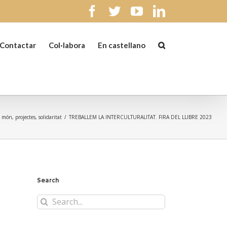
facebook
twitter
youtube
linkedin
Contactar
Col·labora
En castellano
l món
,
projectes
,
solidaritat
/
TREBALLEM LA INTERCULTURALITAT. FIRA DEL LLIBRE 2023
Search
Search
for: