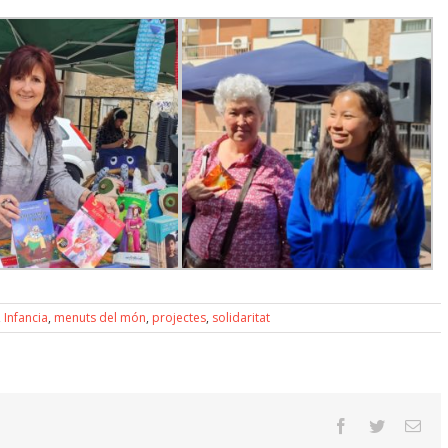
,
Infancia
,
menuts del món
,
projectes
,
solidaritat
facebook
twitter
Ema