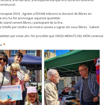
 la lectura, a la narració, a la experiència que ens dona les diferents
construcció.
aptat 350 € . Agraïm a l’EIXAM edicions la donació de llibres en
 que ens ha fet aconseguir aquesta quantitat.
stand venent llibres i participant de la fira .
 Ortells per vindre a la nostra caseta a signar els seus llibres . Sabem
 newletter per estar ahi i fer possible que ONGD MENUTS DEL MÓN continue
ra