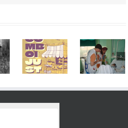
De la
NEM DE
supervivència a la
20 ANYS TEIXIN
I !!!
vida: la història de
OPORTUNITAT
Joselin continua