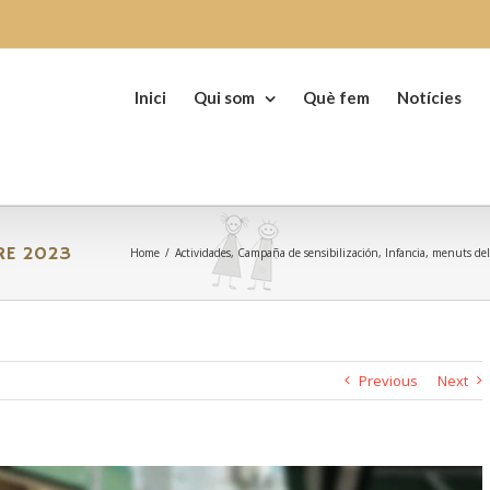
Search
for:
Inici
Qui som
Què fem
Notícies
RE 2023
Home
/
Actividades
,
Campaña de sensibilización
,
Infancia
,
menuts de
Previous
Next