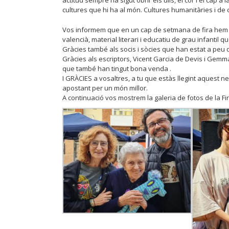
actitud sempre ha sigut obrir els ulls, el cor i el cap a
cultures que hi ha al món. Cultures humanitàries i de 
Vos informem que en un cap de setmana de fira hem rec
valencià, material literari i educatiu de grau infantil
Gràcies també als socis i sòcies que han estat a peu de 
Gràcies als escriptors, Vicent Garcia de Devis i Gemma
que també han tingut bona venda .
I GRÀCIES a vosaltres, a tu que estàs llegint aquest
apostant per un món millor.
A continuació vos mostrem la galeria de fotos de la Fi