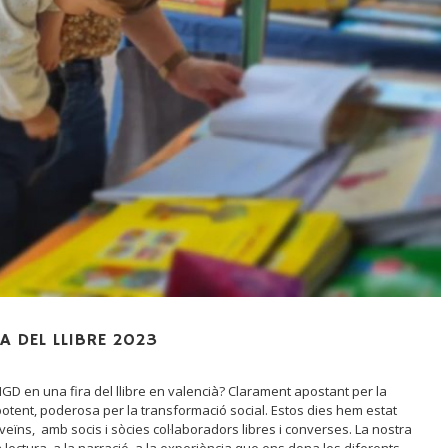
A DEL LLIBRE 2023
 en una fira del llibre en valencià? Clarament apostant per la
 potent, poderosa per la transformació social. Estos dies hem estat
veïns, amb socis i sòcies col·laboradors libres i converses. La nostra