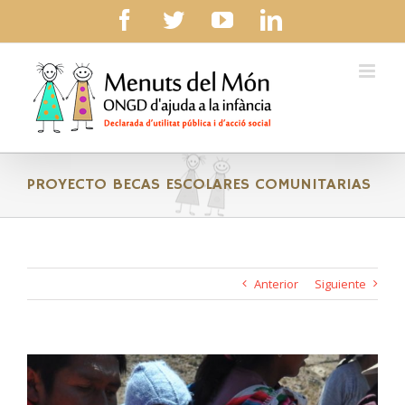
Skip
facebook
twitter
youtube
linkedin
to
content
PROYECTO BECAS ESCOLARES COMUNITARIAS
Anterior
Siguiente
Ver
imagen
más