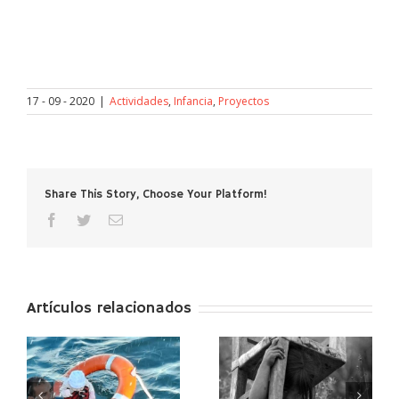
17 - 09 - 2020
|
Actividades
,
Infancia
,
Proyectos
Share This Story, Choose Your Platform!
facebook
twitter
Correo
electrónico
Artículos relacionados
PARTICIPAMOS DEL
e
Juntas podemos
COMERCIO JUSTO I
e