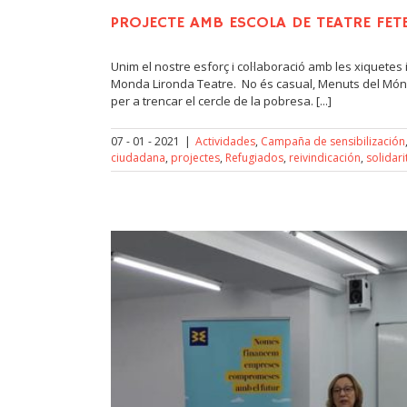
PROJECTE AMB ESCOLA DE TEATRE FET
Unim el nostre esforç i col·laboració amb les xiquete
Monda Lironda Teatre. No és casual, Menuts del Món 
per a trencar el cercle de la pobresa. [...]
07 - 01 - 2021
|
Actividades
,
Campaña de sensibilización
ciudadana
,
projectes
,
Refugiados
,
reivindicación
,
solidari
solidaritat