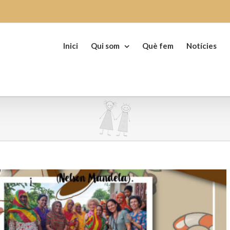
Search
for:
Inici
Qui som
Què fem
Notícies