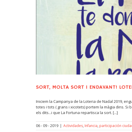
SORT, MOLTA SORT I ENDAVANT! LOTE
Iniciem la Campanya de la Loteria de Nadal 2019, engua
totes i tots ( grans i xicotets) portem la màgia dins. 
els dits...i que La Fortuna repartisca la sort. [...]
06 - 09 - 2019
|
Actividades
,
Infancia
,
participación ciud