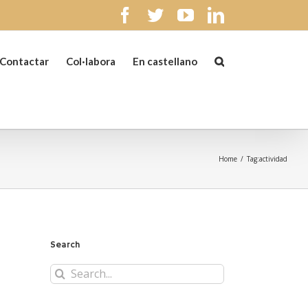
facebook
twitter
youtube
linkedin
Contactar
Col·labora
En castellano
Home
/
Tag:
actividad
Search
Search
for: