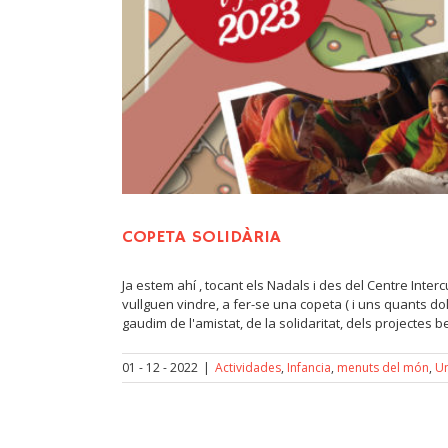
COPETA SOLIDÀRIA
Ja estem ahí , tocant els Nadals i des del Centre In
vullguen vindre, a fer-se una copeta ( i uns quants do
gaudim de l'amistat, de la solidaritat, dels projectes be
01 - 12 - 2022
|
Actividades
,
Infancia
,
menuts del món
,
U