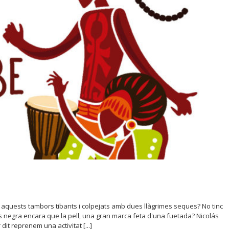
aquests tambors tibants i colpejats amb dues llàgrimes seques? No tinc
 negra encara que la pell, una gran marca feta d'una fuetada? Nicolás
dit reprenem una activitat [...]