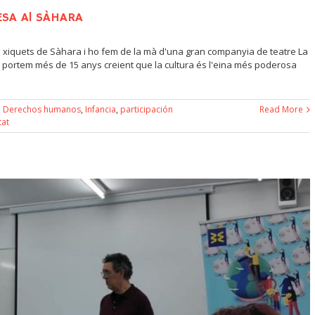
ESA Al SÀHARA
s i xiquets de Sàhara i ho fem de la mà d'una gran companyia de teatre La
portem més de 15 anys creient que la cultura és l'eina més poderosa
,
Derechos humanos
,
Infancia
,
participación
Read More
tat