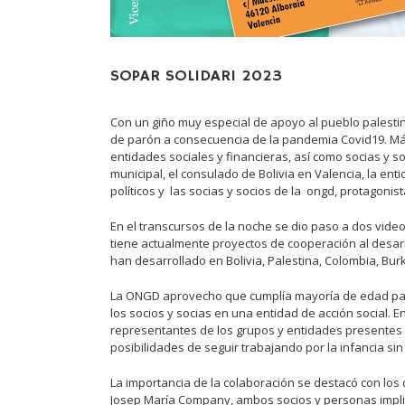
SOPAR SOLIDARI 2023
Con un giño muy especial de apoyo al pueblo palesti
de parón a consecuencia de la pandemia Covid19. Más 
entidades sociales y financieras, así como socias y s
municipal, el consulado de Bolivia en Valencia, la en
políticos y las socias y socios de la ongd, protagonis
En el transcursos de la noche se dio paso a dos vide
tiene actualmente proyectos de cooperación al desarr
han desarrollado en Bolivia, Palestina, Colombia, Burk
La ONGD aprovecho que cumplía mayoría de edad par
los socios y socias en una entidad de acción social. En
representantes de los grupos y entidades presentes
posibilidades de seguir trabajando por la infancia sin
La importancia de la colaboración se destacó con los
Josep María Company, ambos socios y personas impli