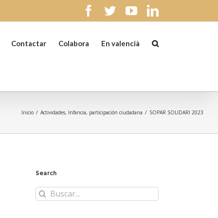
facebook
twitter
youtube
linkedin
Contactar
Colabora
En valencià
Inicio
/
Actividades
,
Infancia
,
participación ciudadana
/
SOPAR SOLIDARI 2023
Search
Buscar: