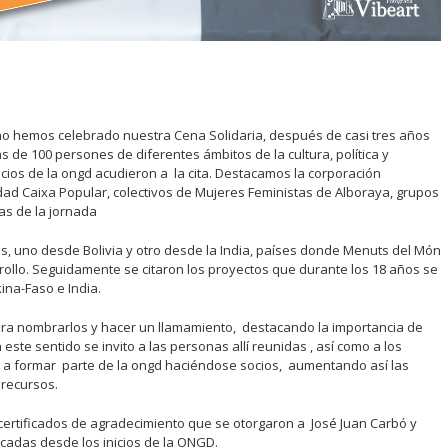
no hemos celebrado nuestra Cena Solidaria, después de casi tres años
de 100 persones de diferentes ámbitos de la cultura, política y
ocios de la ongd acudieron a la cita. Destacamos la corporación
tidad Caixa Popular, colectivos de Mujeres Feministas de Alboraya, grupos
tas de la jornada
os, uno desde Bolivia y otro desde la India, países donde Menuts del Món
ollo. Seguidamente se citaron los proyectos que durante los 18 años se
ina-Faso e India.
a nombrarlos y hacer un llamamiento, destacando la importancia de
 este sentido se invito a las personas allí reunidas , así como a los
 a formar parte de la ongd haciéndose socios, aumentando así las
 recursos.
 certificados de agradecimiento que se otorgaron a José Juan Carbó y
cadas desde los inicios de la ONGD.